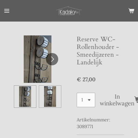
Ga
direct
naar
de
hoofdinhoud
Reserve WC-
Rollenhouder -
Smeedijzeren -
Landelijk
€ 27,00
In
winkelwagen
Artikelnummer:
3089771