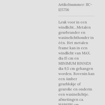
Artikelnummer:
SC-
125756
Leuk voor in een
windlicht...Metalen
geurbrander en
waxinelichthouder in
één. Het metalen
frame kan in een
windlicht van MAX.
dia 15 cm en
MINIMUM BINNEN
dia 9,5 cm gehangen
worden. Bovenin kan
een Amber
geurblokje of
geurolie en onderin
een waxinelichtje.
afmetingen ca.
16*9*11H cm