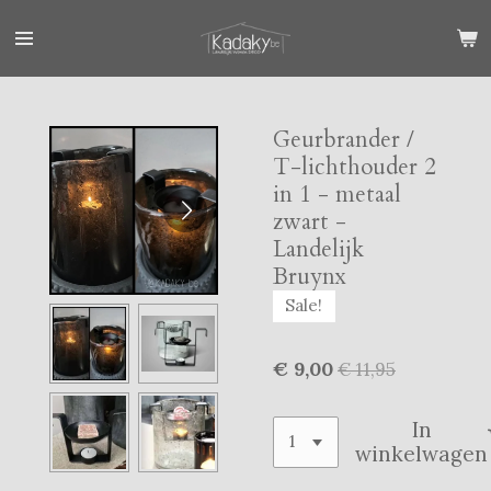
Ga
direct
naar
de
hoofdinhoud
Geurbrander /
T-lichthouder 2
in 1 - metaal
zwart -
Landelijk
Bruynx
Sale!
€ 9,00
€ 11,95
In
winkelwagen