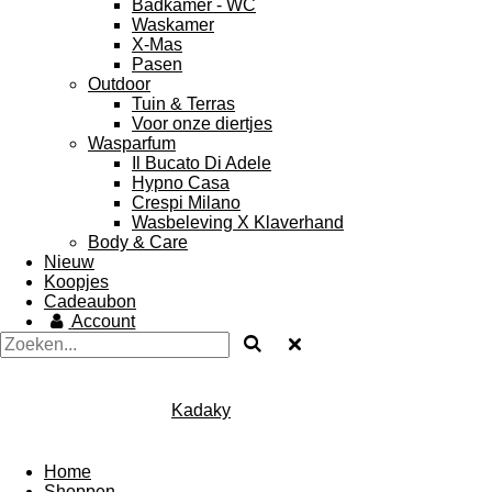
Badkamer - WC
Waskamer
X-Mas
Pasen
Outdoor
Tuin & Terras
Voor onze diertjes
Wasparfum
Il Bucato Di Adele
Hypno Casa
Crespi Milano
Wasbeleving X Klaverhand
Body & Care
Nieuw
Koopjes
Cadeaubon
Account
Kadaky
Home
Shoppen