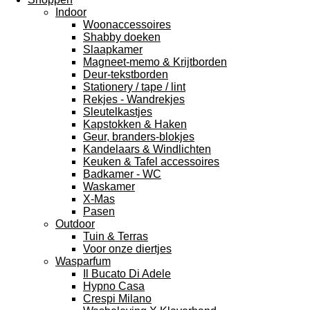
Indoor
Woonaccessoires
Shabby doeken
Slaapkamer
Magneet-memo & Krijtborden
Deur-tekstborden
Stationery / tape / lint
Rekjes - Wandrekjes
Sleutelkastjes
Kapstokken & Haken
Geur, branders-blokjes
Kandelaars & Windlichten
Keuken & Tafel accessoires
Badkamer - WC
Waskamer
X-Mas
Pasen
Outdoor
Tuin & Terras
Voor onze diertjes
Wasparfum
Il Bucato Di Adele
Hypno Casa
Crespi Milano