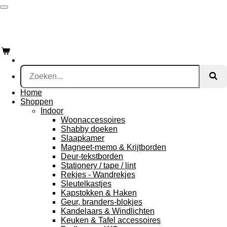
Ga
direct
naar
de
hoofdinhoud
Home
Shoppen
Indoor
Woonaccessoires
Shabby doeken
Slaapkamer
Magneet-memo & Krijtborden
Deur-tekstborden
Stationery / tape / lint
Rekjes - Wandrekjes
Sleutelkastjes
Kapstokken & Haken
Geur, branders-blokjes
Kandelaars & Windlichten
Keuken & Tafel accessoires