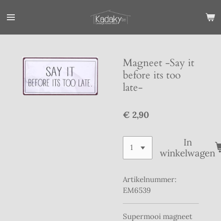
Ga
direct
naar
de
hoofdinhoud
Magneet -Say it
before its too
late-
€ 2,90
In
winkelwagen
Artikelnummer:
EM6539
Supermooi magneet