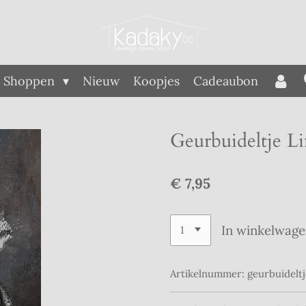
Shoppen
Nieuw
Koopjes
Cadeaubon
Geurbuideltje L
€ 7,95
In winkelwag
Artikelnummer:
geurbuidelt