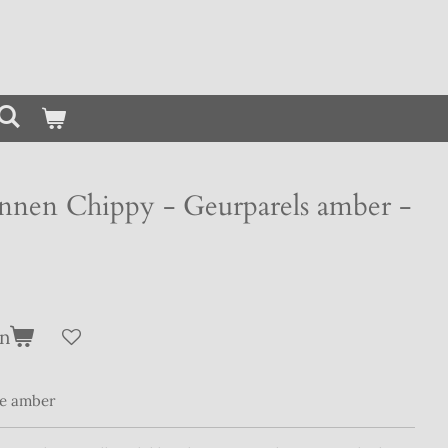
innen Chippy - Geurparels amber -
en
je amber