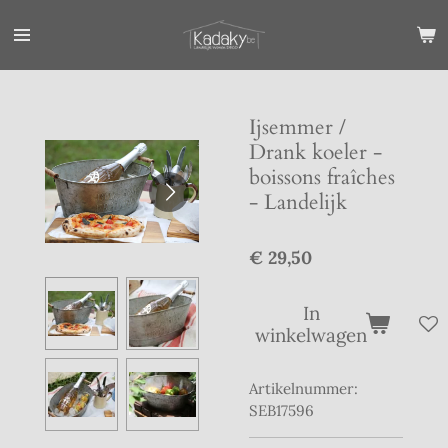
Ga
direct
naar
de
hoofdinhoud
Ijsemmer /
Drank koeler -
boissons fraîches
- Landelijk
€ 29,50
In
winkelwagen
Artikelnummer:
SEB17596