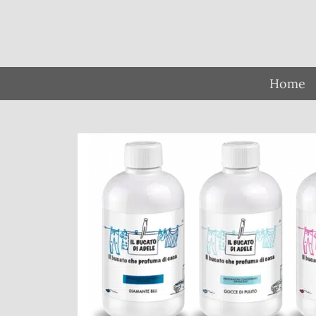
Ga
direct
naar
de
hoofdinhoud
Home