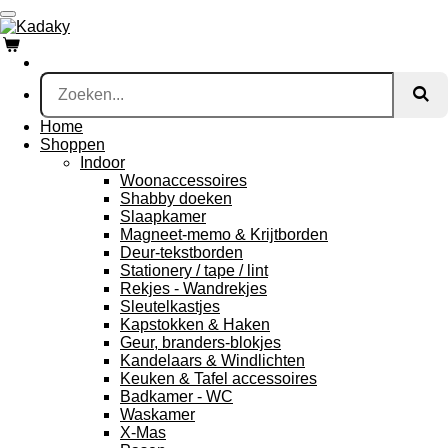
Ga
direct
naar
de
hoofdinhoud
Home
Shoppen
Indoor
Woonaccessoires
Shabby doeken
Slaapkamer
Magneet-memo & Krijtborden
Deur-tekstborden
Stationery / tape / lint
Rekjes - Wandrekjes
Sleutelkastjes
Kapstokken & Haken
Geur, branders-blokjes
Kandelaars & Windlichten
Keuken & Tafel accessoires
Badkamer - WC
Waskamer
X-Mas