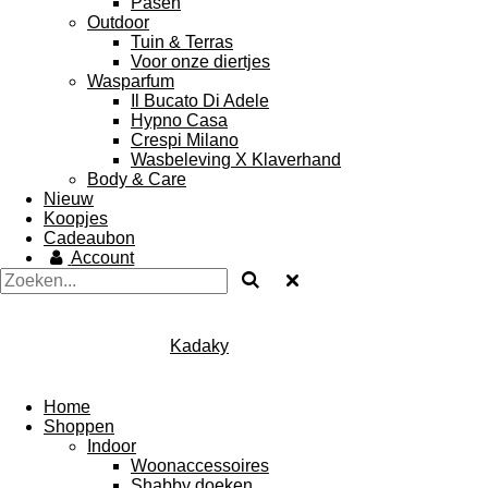
Pasen
Outdoor
Tuin & Terras
Voor onze diertjes
Wasparfum
Il Bucato Di Adele
Hypno Casa
Crespi Milano
Wasbeleving X Klaverhand
Body & Care
Nieuw
Koopjes
Cadeaubon
Account
Kadaky
Home
Shoppen
Indoor
Woonaccessoires
Shabby doeken