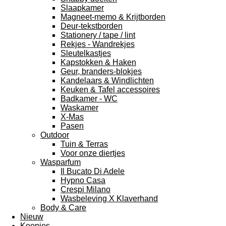
Slaapkamer
Magneet-memo & Krijtborden
Deur-tekstborden
Stationery / tape / lint
Rekjes - Wandrekjes
Sleutelkastjes
Kapstokken & Haken
Geur, branders-blokjes
Kandelaars & Windlichten
Keuken & Tafel accessoires
Badkamer - WC
Waskamer
X-Mas
Pasen
Outdoor
Tuin & Terras
Voor onze diertjes
Wasparfum
Il Bucato Di Adele
Hypno Casa
Crespi Milano
Wasbeleving X Klaverhand
Body & Care
Nieuw
Koopjes