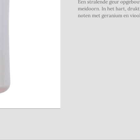
Een stralende geur opgebouw
meidoorn. In het hart, druk
noten met geranium en viool