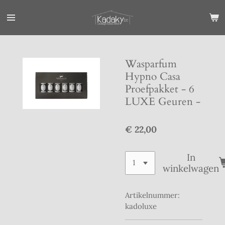
Ga
direct
naar
de
hoofdinhoud
Wasparfum
Hypno Casa
Proefpakket - 6
LUXE Geuren -
€ 22,00
In
winkelwagen
Artikelnummer:
kadoluxe