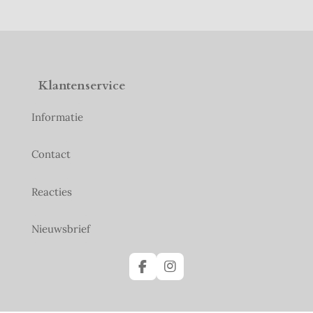
Klantenservice
Informatie
Contact
Reacties
Nieuwsbrief
F
I
a
n
c
s
e
t