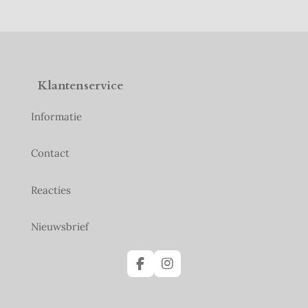
Klantenservice
Informatie
Contact
Reacties
Nieuwsbrief
F
I
a
n
c
s
e
t