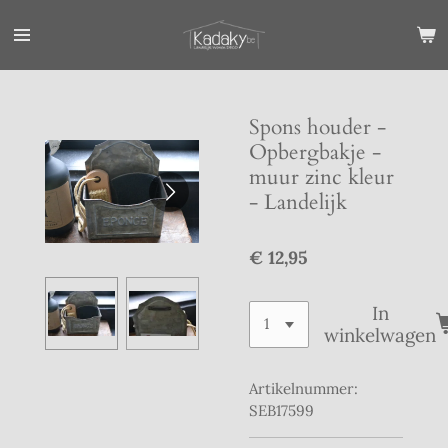
Ga
direct
naar
de
hoofdinhoud
Spons houder -
Opbergbakje -
muur zinc kleur
- Landelijk
€ 12,95
In
winkelwagen
Artikelnummer:
SEB17599